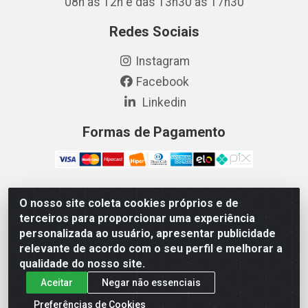
08h às 12h e das 13h30 às 17h30
Redes Sociais
Instagram
Facebook
Linkedin
Formas de Pagamento
O nosso site coleta cookies próprios e de
Vetcom Distribuidora de Rações LTDA - Rua Maximiano
terceiros para proporcionar uma experiência
Barreto, 1040 - Barroso, Fortaleza/CE - CEP 60.863-260
personalizada ao usuário, apresentar publicidade
- CNPJ 26.133.872/0001-11
relevante de acordo com o seu perfil e melhorar a
qualidade do nosso site.
Aceitar
Negar não essenciais
Preferências de Cookies