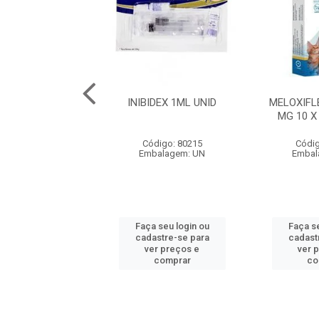
50 - 10 COMP.
INIBIDEX 1ML UNID
MELOXIFL
MG 10 X
digo: 80199
Código: 80215
Códig
balagem: UN
Embalagem: UN
Embal
 seu login ou
Faça seu login ou
Faça se
astre-se para
cadastre-se para
cadast
er preços e
ver preços e
ver 
comprar
comprar
co