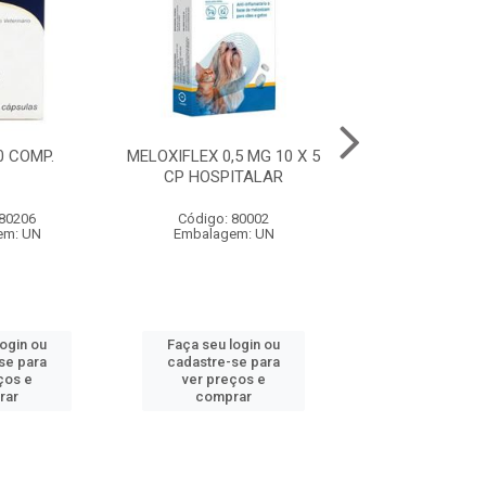
10 COMP.
MELOXIFLEX 0,5 MG 10 X 5
ITL 50 - 10 
CP HOSPITALAR
 80206
Código: 80002
Código: 80
em: UN
Embalagem: UN
Embalagem:
login ou
Faça seu login ou
Faça seu log
se para
cadastre-se para
cadastre-se 
ços e
ver preços e
ver preços
rar
comprar
comprar