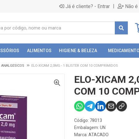
|
Já é cliente? - Entrar
Não é 
ESSÓRIOS
ALIMENTOS
HIGIENE & BELEZA
MEDICAMENT
& ANALGESICOS
ELO-XICAM 2,0MG - 1 BLISTER COM 10 COMPRIMIDOS
ELO-XICAM 2,
COM 10 COMP
Código: 78013
Embalagem: UN
Marca:
ATACADO