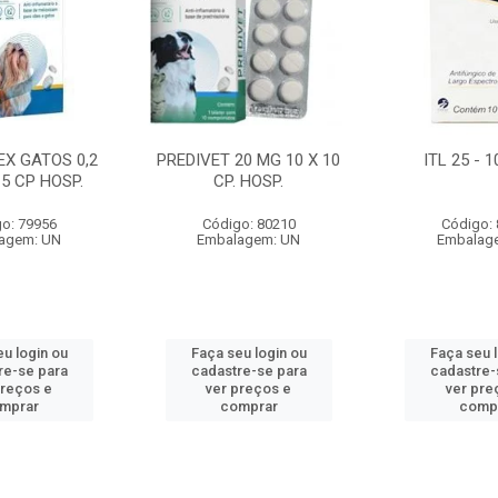
EX GATOS 0,2
PREDIVET 20 MG 10 X 10
ITL 25 - 
 5 CP HOSP.
CP. HOSP.
o: 79956
Código: 80210
Código:
agem: UN
Embalagem: UN
Embalag
u login ou
Faça seu login ou
Faça seu 
re-se para
cadastre-se para
cadastre-
preços e
ver preços e
ver pre
mprar
comprar
comp