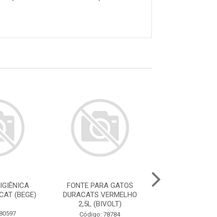
IGIÊNICA
FONTE PARA GATOS
FONTE PARA 
CAT (BEGE)
DURACATS VERMELHO
DURACATS ROS
2,5L (BIVOLT)
(BIVOLT
 80597
Código: 78784
Código: 78