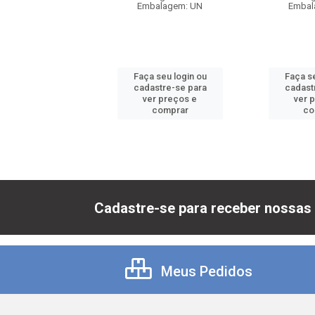
balagem: UN
Embalagem: UN
Embal
 seu login ou
Faça seu login ou
Faça se
astre-se para
cadastre-se para
cadast
er preços e
ver preços e
ver 
comprar
comprar
co
Cadastre-se para receber nossas 
Meus Pedidos