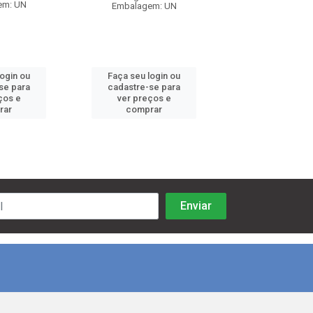
em: UN
Embalagem: UN
Embalagem:
login ou
Faça seu login ou
Faça seu log
se para
cadastre-se para
cadastre-se 
ços e
ver preços e
ver preços
rar
comprar
comprar