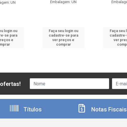
Embalagem: UN
Embalag
agem: UN
u login ou
Faça seu login ou
Faça seu 
re-se para
cadastre-se para
cadastre-
preços e
ver preços e
ver pre
mprar
comprar
comp
ofertas!
Títulos
Notas Fiscais