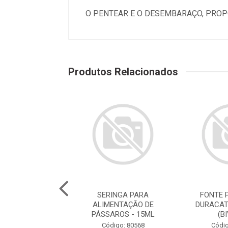
O PENTEAR E O DESEMBARAÇO, PROP
Produtos Relacionados
E PARA GATOS
SERINGA PARA
FONTE 
ATS ROSA 2,5L
ALIMENTAÇÃO DE
DURACAT
(BIVOLT)
PÁSSAROS - 15ML
(B
digo: 78786
Código: 80568
Códig