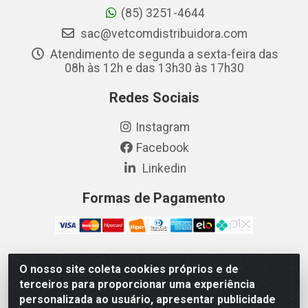
(85) 3251-4644
sac@vetcomdistribuidora.com
Atendimento de segunda a sexta-feira das
08h às 12h e das 13h30 às 17h30
Redes Sociais
Instagram
Facebook
Linkedin
Formas de Pagamento
O nosso site coleta cookies próprios e de
Vetcom Distribuidora de Rações LTDA - Rua Maximiano
terceiros para proporcionar uma experiência
Barreto, 1040 - Barroso, Fortaleza/CE - CEP 60.863-260
personalizada ao usuário, apresentar publicidade
- CNPJ 26.133.872/0001-11