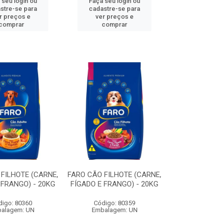
 seu login ou
Faça seu login ou
stre-se para
cadastre-se para
r preços e
ver preços e
comprar
comprar
FILHOTE (CARNE,
FARO CÃO FILHOTE (CARNE,
 FRANGO) - 20KG
FÍGADO E FRANGO) - 20KG
digo: 80360
Código: 80359
alagem: UN
Embalagem: UN