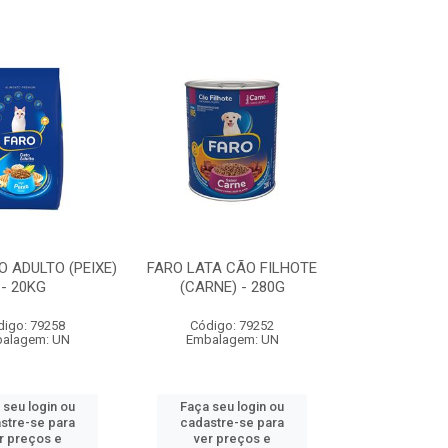
 ADULTO (PEIXE)
FARO LATA CÃO FILHOTE
- 20KG
(CARNE) - 280G
digo: 79258
Código: 79252
alagem: UN
Embalagem: UN
 seu login ou
Faça seu login ou
stre-se para
cadastre-se para
r preços e
ver preços e