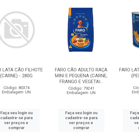
O LATA CÃO FILHOTE
FARO CÃO ADULTO RAÇA
FARO LA
(CARNE) - 280G
MINI E PEQUENA (CARNE,
(PE
FRANGO E VEGETAI...
Código: 80374
Có
Código: 79241
Embalagem: UN
Emb
Embalagem: UN
Faça seu login ou
Faça seu login ou
Faça
cadastre-se para
cadastre-se para
cada
ver preços e
ver preços e
ve
comprar
comprar