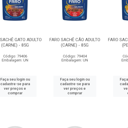
 SACHÊ GATO ADULTO
FARO SACHÊ CÃO ADULTO
FARO SAC
(CARNE) - 85G
(CARNE) - 85G
(PE
Código: 79406
Código: 79404
Có
Embalagem: UN
Embalagem: UN
Emb
Faça seu login ou
Faça seu login ou
Faça
cadastre-se para
cadastre-se para
cada
ver preços e
ver preços e
ve
comprar
comprar