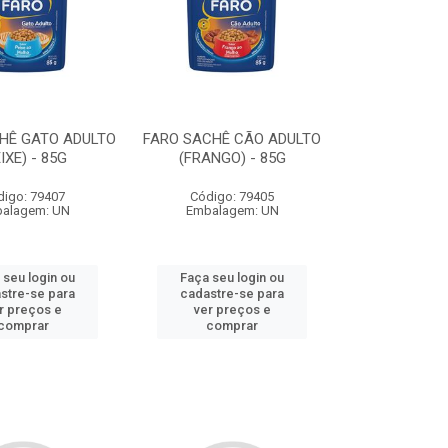
HÊ GATO ADULTO
FARO SACHÊ CÃO ADULTO
IXE) - 85G
(FRANGO) - 85G
digo: 79407
Código: 79405
alagem: UN
Embalagem: UN
 seu login ou
Faça seu login ou
stre-se para
cadastre-se para
r preços e
ver preços e
comprar
comprar