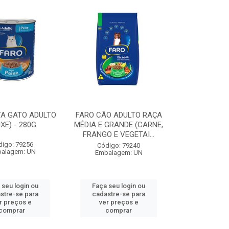
TA GATO ADULTO
FARO CÃO ADULTO RAÇA
IXE) - 280G
MÉDIA E GRANDE (CARNE,
FRANGO E VEGETAI...
digo: 79256
Código: 79240
alagem: UN
Embalagem: UN
 seu login ou
Faça seu login ou
stre-se para
cadastre-se para
r preços e
ver preços e
comprar
comprar