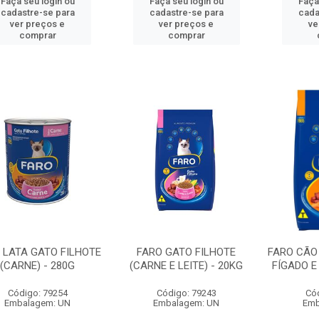
Faça seu login ou
Faça seu login ou
Faça
cadastre-se para
cadastre-se para
cada
ver preços e
ver preços e
ve
comprar
comprar
 LATA GATO FILHOTE
FARO GATO FILHOTE
FARO CÃO 
(CARNE) - 280G
(CARNE E LEITE) - 20KG
FÍGADO E
Código: 79254
Código: 79243
Có
Embalagem: UN
Embalagem: UN
Emb