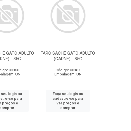
HÊ GATO ADULTO
FARO SACHÊ GATO ADULTO
RNE) - 85G
(CARNE) - 85G
digo: 80366
Código: 80367
alagem: UN
Embalagem: UN
 seu login ou
Faça seu login ou
stre-se para
cadastre-se para
r preços e
ver preços e
comprar
comprar