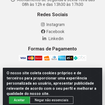
08h às 12h e das 13h30 às 17h30
Redes Sociais
Instagram
Facebook
Linkedin
Formas de Pagamento
O nosso site coleta cookies próprios e de
Vetcom Distribuidora de Rações LTDA - Rua Maximiano
terceiros para proporcionar uma experiência
Barreto, 1040 - Barroso, Fortaleza/CE - CEP 60.863-260
personalizada ao usuário, apresentar publicidade
- CNPJ 26.133.872/0001-11
relevante de acordo com o seu perfil e melhorar a
qualidade do nosso site.
Aceitar
Negar não essenciais