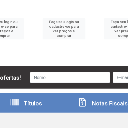
u login ou
Faça seu login ou
Faça seu 
re-se para
cadastre-se para
cadastre-
preços e
ver preços e
ver pre
mprar
comprar
comp
ofertas!
Títulos
Notas Fiscais