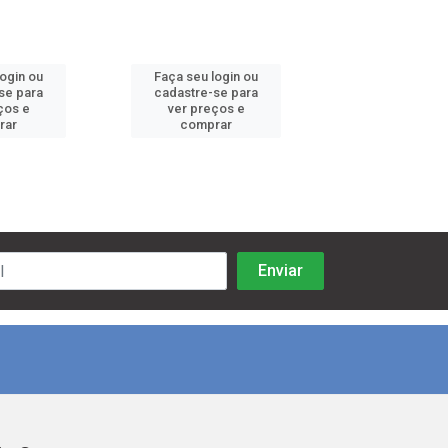
login ou
Faça seu login ou
Faça seu log
se para
cadastre-se para
cadastre-se 
ços e
ver preços e
ver preços
rar
comprar
comprar