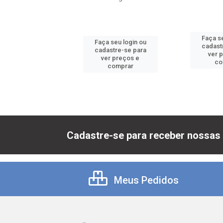
 seu login ou
Faça se
Faça seu login ou
astre-se para
cadast
cadastre-se para
er preços e
ver 
ver preços e
comprar
co
comprar
Cadastre-se para receber nossas 
Meus Pedidos