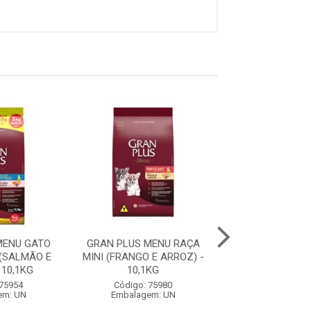
MENU GATO
GRAN PLUS MENU RAÇA
GRAN PLUS ME
(SALMÃO E
MINI (FRANGO E ARROZ) -
FILHOTE RAÇA 
 10,1KG
10,1KG
GRANDES (CARNE
 75954
Código: 75980
Código: 75
em: UN
Embalagem: UN
Embalagem: