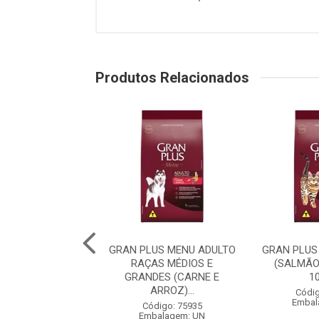
Produtos Relacionados
PLUS MENU CÃO
GRAN PLUS MENU ADULTO
GRAN PLUS
 RAÇA MÉDIAS E
RAÇAS MÉDIOS E
(SALMÃO
 (CARNE E AR...
GRANDES (CARNE E
1
ARROZ)...
digo: 75982
Códig
balagem: UN
Embal
Código: 75935
Embalagem: UN