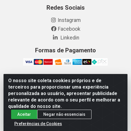
Redes Sociais
Instagram
Facebook
Linkedin
Formas de Pagamento
O nosso site coleta cookies próprios e de
Vetcom Distribuidora de Rações LTDA - Rua Maximiano
terceiros para proporcionar uma experiência
Barreto, 1040 - Barroso, Fortaleza/CE - CEP 60.863-260
personalizada ao usuário, apresentar publicidade
- CNPJ 26.133.872/0001-11
relevante de acordo com o seu perfil e melhorar a
qualidade do nosso site.
Aceitar
Negar não essenciais
Preferências de Cookies