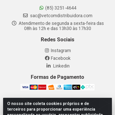
(85) 3251-4644
sac@vetcomdistribuidora.com
Atendimento de segunda a sexta-feira das
08h às 12h e das 13h30 às 17h30
Redes Sociais
Instagram
Facebook
Linkedin
Formas de Pagamento
O nosso site coleta cookies próprios e de
Vetcom Distribuidora de Rações LTDA - Rua Maximiano
terceiros para proporcionar uma experiência
Barreto, 1040 - Barroso, Fortaleza/CE - CEP 60.863-260
personalizada ao usuário, apresentar publicidade