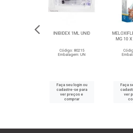
50 - 10 COMP.
INIBIDEX 1ML UNID
MELOXIFL
MG 10 X
digo: 80199
Código: 80215
Códig
balagem: UN
Embalagem: UN
Embal
 seu login ou
Faça seu login ou
Faça se
astre-se para
cadastre-se para
cadast
er preços e
ver preços e
ver 
comprar
comprar
co