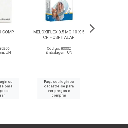
10 COMP.
MELOXIFLEX 0,5 MG 10 X 5
ITL 50 - 10 
CP HOSPITALAR
 80206
Código: 80002
Código: 80
em: UN
Embalagem: UN
Embalagem:
login ou
Faça seu login ou
Faça seu log
se para
cadastre-se para
cadastre-se 
ços e
ver preços e
ver preços
rar
comprar
comprar