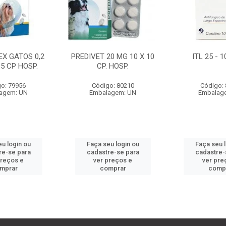
EX GATOS 0,2
PREDIVET 20 MG 10 X 10
ITL 25 - 
 5 CP HOSP.
CP. HOSP.
o: 79956
Código: 80210
Código:
agem: UN
Embalagem: UN
Embalag
u login ou
Faça seu login ou
Faça seu 
re-se para
cadastre-se para
cadastre-
preços e
ver preços e
ver pre
mprar
comprar
comp