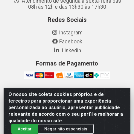
Atendimento de segunda a sexta-feira das
08h às 12h e das 13h30 às 17h30
Redes Sociais
Instagram
Facebook
Linkedin
Formas de Pagamento
O nosso site coleta cookies próprios e de
Vetcom Distribuidora de Rações LTDA - Rua Maximiano
terceiros para proporcionar uma experiência
Barreto, 1040 - Barroso, Fortaleza/CE - CEP 60.863-260
personalizada ao usuário, apresentar publicidade
- CNPJ 26.133.872/0001-11
relevante de acordo com o seu perfil e melhorar a
qualidade do nosso site.
Aceitar
Negar não essenciais