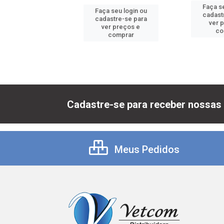
 seu login ou
Faça se
Faça seu login ou
astre-se para
cadast
cadastre-se para
er preços e
ver 
ver preços e
comprar
co
comprar
Cadastre-se para receber nossas 
Meus Pedidos