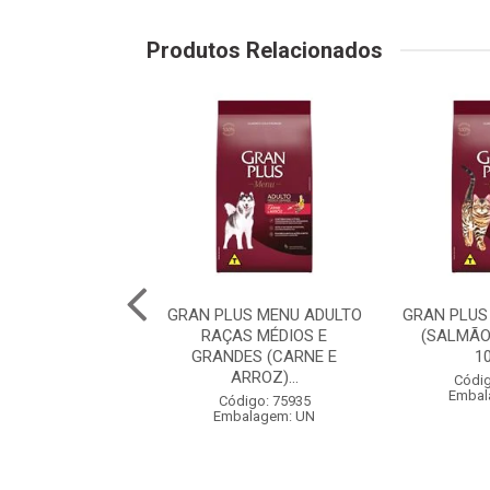
Produtos Relacionados
PLUS MENU CÃO
GRAN PLUS MENU ADULTO
GRAN PLUS
 RAÇA MÉDIAS E
RAÇAS MÉDIOS E
(SALMÃO
 (CARNE E AR...
GRANDES (CARNE E
1
ARROZ)...
digo: 75982
Códig
balagem: UN
Embal
Código: 75935
Embalagem: UN