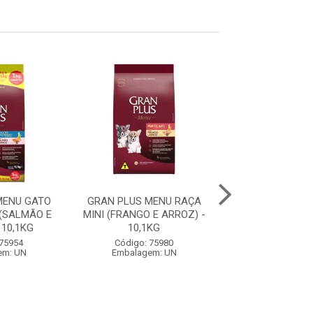
MENU GATO
GRAN PLUS MENU RAÇA
GRAN PLUS ME
(SALMÃO E
MINI (FRANGO E ARROZ) -
FILHOTE RAÇA 
 10,1KG
10,1KG
GRANDES (CARNE
 75954
Código: 75980
Código: 75
em: UN
Embalagem: UN
Embalagem: