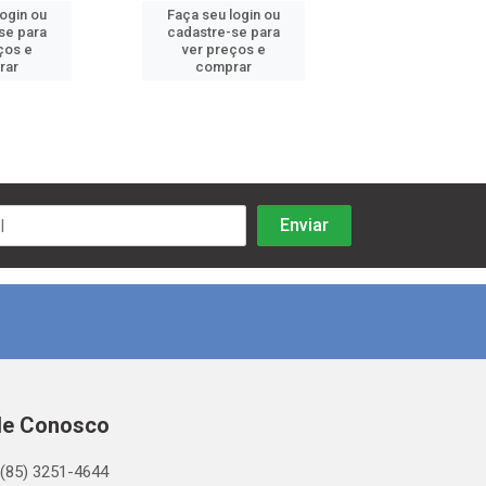
login ou
Faça seu login ou
Faça seu log
se para
cadastre-se para
cadastre-se 
ços e
ver preços e
ver preços
rar
comprar
comprar
le Conosco
(85) 3251-4644