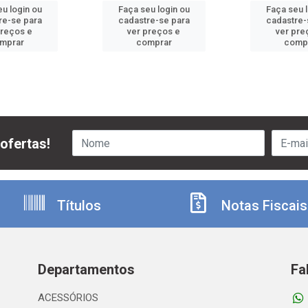
u login ou
Faça seu login ou
Faça seu 
re-se para
cadastre-se para
cadastre-
preços e
ver preços e
ver pre
mprar
comprar
comp
ofertas!
Títulos
Notas Fiscais
Departamentos
Fa
ACESSÓRIOS