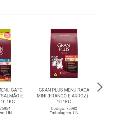
MENU GATO
GRAN PLUS MENU RAÇA
GRAN PLUS ME
(SALMÃO E
MINI (FRANGO E ARROZ) -
FILHOTE RAÇA 
 10,1KG
10,1KG
GRANDES (CARNE
 75954
Código: 75980
Código: 75
em: UN
Embalagem: UN
Embalagem: