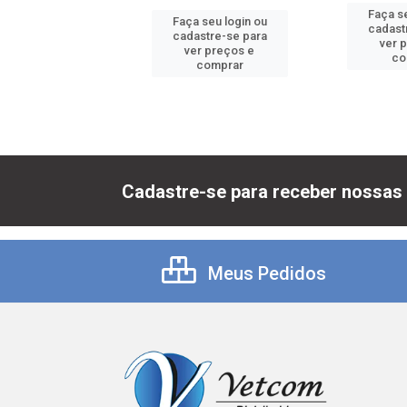
 seu login ou
Faça se
Faça seu login ou
astre-se para
cadast
cadastre-se para
er preços e
ver 
ver preços e
comprar
co
comprar
Cadastre-se para receber nossas 
Meus Pedidos