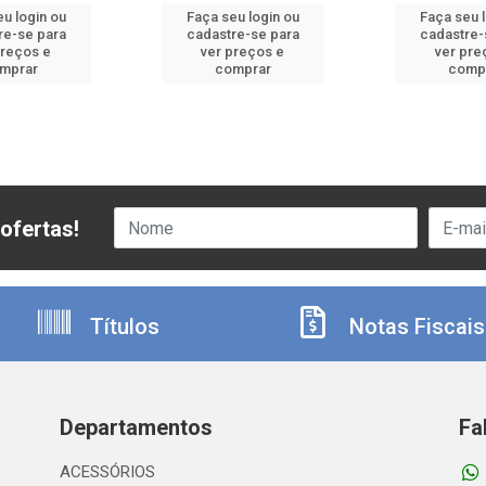
u login ou
Faça seu login ou
Faça seu 
re-se para
cadastre-se para
cadastre-
preços e
ver preços e
ver pre
mprar
comprar
comp
ofertas!
Títulos
Notas Fiscais
Departamentos
Fa
ACESSÓRIOS