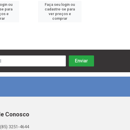
login ou
Faça seu login ou
Faça seu log
se para
cadastre-se para
cadastre-se 
ços e
ver preços e
ver preços
rar
comprar
comprar
le Conosco
(85) 3251-4644