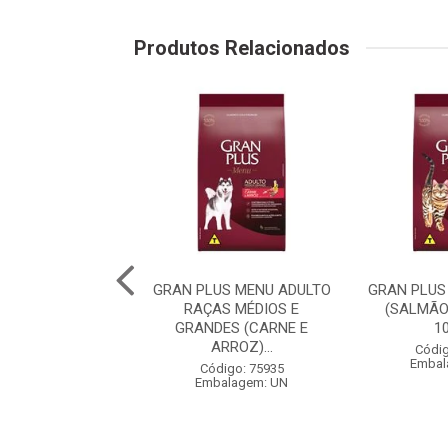
Produtos Relacionados
PLUS MENU CÃO
GRAN PLUS MENU ADULTO
GRAN PLUS
 RAÇA MÉDIAS E
RAÇAS MÉDIOS E
(SALMÃO
 (CARNE E AR...
GRANDES (CARNE E
1
ARROZ)...
digo: 75982
Códig
balagem: UN
Embal
Código: 75935
Embalagem: UN