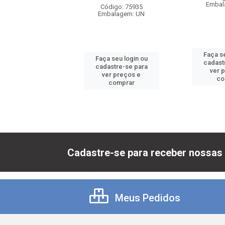
balagem: UN
Embal
Código: 75935
Embalagem: UN
 seu login ou
Faça se
Faça seu login ou
astre-se para
cadast
cadastre-se para
er preços e
ver 
ver preços e
comprar
co
comprar
Cadastre-se para receber nossas 
Meus Pedidos