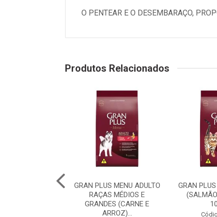
O PENTEAR E O DESEMBARAÇO, PROP
Produtos Relacionados
PLUS MENU CÃO
GRAN PLUS MENU ADULTO
GRAN PLUS
 RAÇA MÉDIAS E
RAÇAS MÉDIOS E
(SALMÃO
 (CARNE E AR...
GRANDES (CARNE E
1
ARROZ)...
digo: 75982
Códig