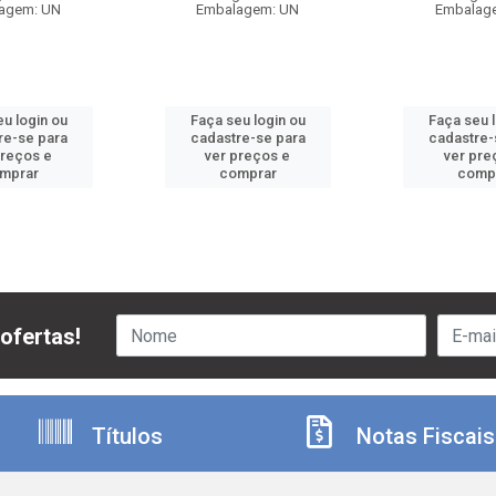
agem: UN
Embalagem: UN
Embalag
u login ou
Faça seu login ou
Faça seu 
re-se para
cadastre-se para
cadastre-
preços e
ver preços e
ver pre
mprar
comprar
comp
ofertas!
Títulos
Notas Fiscais