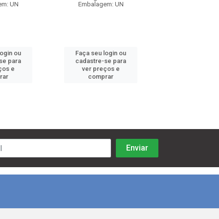
em: UN
Embalagem: UN
Embalagem:
login ou
Faça seu login ou
Faça seu log
se para
cadastre-se para
cadastre-se 
ços e
ver preços e
ver preços
rar
comprar
comprar