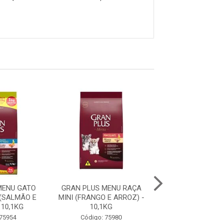
MENU GATO
GRAN PLUS MENU RAÇA
GRAN PLUS ME
(SALMÃO E
MINI (FRANGO E ARROZ) -
FILHOTE RAÇA 
 10,1KG
10,1KG
GRANDES (CARNE
 75954
Código: 75980
Código: 75