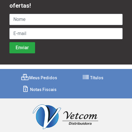
ofertas!
Meus Pedidos
Títulos
Notas Fiscais