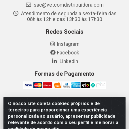
sac@vetcomdistribuidora.com
Atendimento de segunda a sexta-feira das
08h às 12h e das 13h30 às 17h30
Redes Sociais
Instagram
Facebook
Linkedin
Formas de Pagamento
O nosso site coleta cookies próprios e de
Vetcom Distribuidora de Rações LTDA - Rua Maximiano
terceiros para proporcionar uma experiência
Barreto, 1040 - Barroso, Fortaleza/CE - CEP 60.863-260
personalizada ao usuário, apresentar publicidade
- CNPJ 26.133.872/0001-11
relevante de acordo com o seu perfil e melhorar a
qualidade do nosso site.