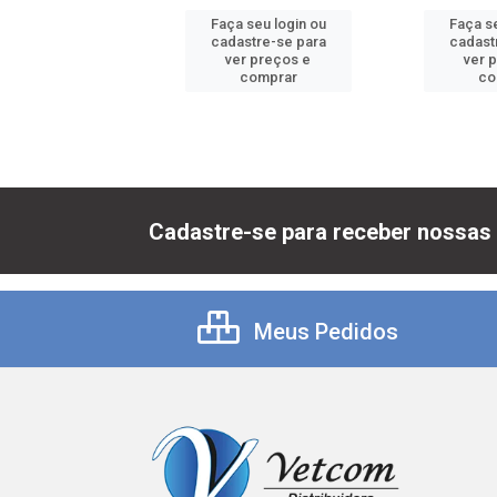
 seu login ou
Faça seu login ou
Faça se
astre-se para
cadastre-se para
cadast
er preços e
ver preços e
ver 
comprar
comprar
co
Cadastre-se para receber nossas 
Meus Pedidos