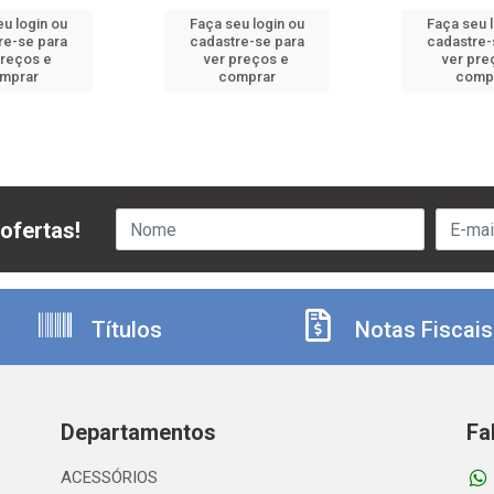
u login ou
Faça seu login ou
Faça seu 
re-se para
cadastre-se para
cadastre-
preços e
ver preços e
ver pre
mprar
comprar
comp
ofertas!
Títulos
Notas Fiscais
Departamentos
Fa
ACESSÓRIOS