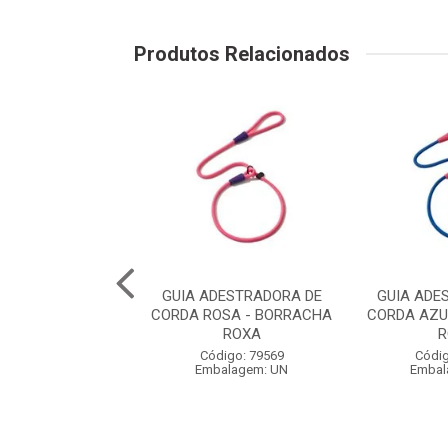
Produtos Relacionados
QUA WAVE VERDE
GUIA ADESTRADORA DE
GUIA ADE
ACHA LARANJA -
CORDA ROSA - BORRACHA
CORDA AZU
TIMENTO EM ...
ROXA
R
digo: 79542
Código: 79569
Códig
balagem: UN
Embalagem: UN
Embal