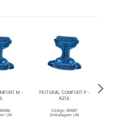
MFORT M -
PEITORAL COMFORT P -
GUIA ACQUA WA
UL
AZUL
- BORRACHA LA
REVESTIMENTO 
 80086
Código: 80087
Código: 79
em: UN
Embalagem: UN
Embalagem: