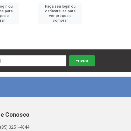
login ou
Faça seu login ou
Faça seu log
se para
cadastre-se para
cadastre-se 
ços e
ver preços e
ver preços
rar
comprar
comprar
le Conosco
(85) 3251-4644