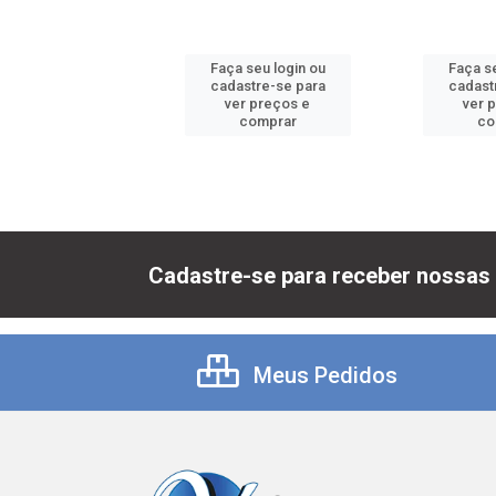
 seu login ou
Faça seu login ou
Faça se
astre-se para
cadastre-se para
cadast
er preços e
ver preços e
ver 
comprar
comprar
co
Cadastre-se para receber nossas 
Meus Pedidos