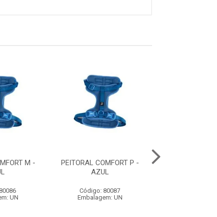
MFORT M -
PEITORAL COMFORT P -
GUIA ACQUA WA
UL
AZUL
- BORRACHA LA
REVESTIMENTO 
 80086
Código: 80087
Código: 79
em: UN
Embalagem: UN
Embalagem: