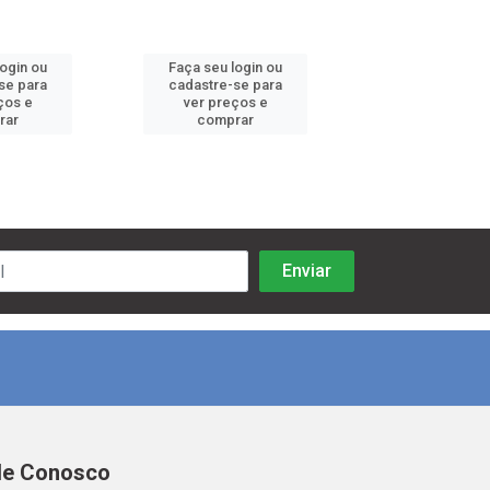
login ou
Faça seu login ou
Faça seu log
se para
cadastre-se para
cadastre-se 
ços e
ver preços e
ver preços
rar
comprar
comprar
le Conosco