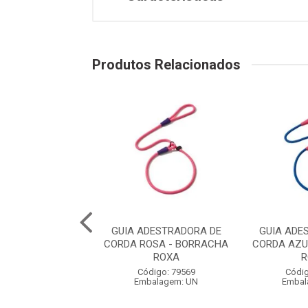
Produtos Relacionados
QUA WAVE VERDE
GUIA ADESTRADORA DE
GUIA ADE
ACHA LARANJA -
CORDA ROSA - BORRACHA
CORDA AZU
TIMENTO EM ...
ROXA
R
digo: 79542
Código: 79569
Códig
balagem: UN
Embalagem: UN
Embal