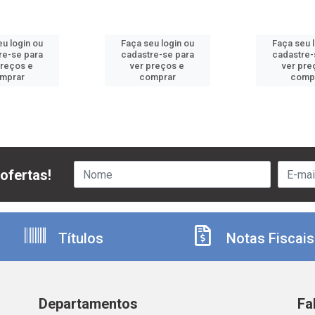
u login ou
Faça seu login ou
Faça seu 
re-se para
cadastre-se para
cadastre-
preços e
ver preços e
ver pre
mprar
comprar
comp
ofertas!
Títulos
Notas Fiscais
Departamentos
Fa