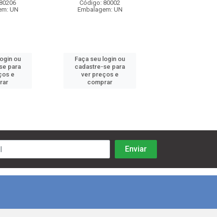
 80206
Código: 80002
Código: 80
em: UN
Embalagem: UN
Embalagem:
login ou
Faça seu login ou
Faça seu log
se para
cadastre-se para
cadastre-se 
ços e
ver preços e
ver preços
rar
comprar
comprar