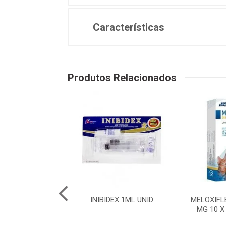
Características
Produtos Relacionados
50 - 10 COMP.
INIBIDEX 1ML UNID
MELOXIFL
MG 10 X