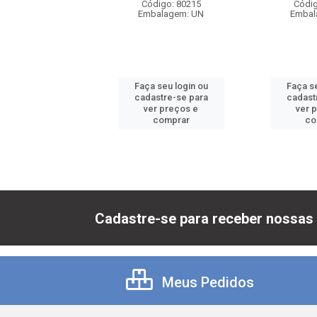
digo: 80199
Código: 80215
Códig
balagem: UN
Embalagem: UN
Embal
 seu login ou
Faça seu login ou
Faça se
astre-se para
cadastre-se para
cadast
er preços e
ver preços e
ver 
comprar
comprar
co
Cadastre-se para receber nossas 
Meus Pedidos