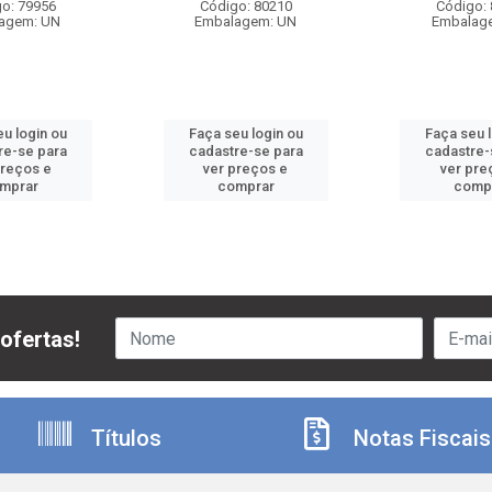
o: 79956
Código: 80210
Código:
agem: UN
Embalagem: UN
Embalag
u login ou
Faça seu login ou
Faça seu 
re-se para
cadastre-se para
cadastre-
preços e
ver preços e
ver pre
mprar
comprar
comp
ofertas!
Títulos
Notas Fiscais