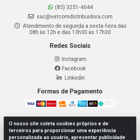
(85) 3251-4644
sac@vetcomdistribuidora.com
Atendimento de segunda a sexta-feira das
08h às 12h e das 13h30 às 17h30
Redes Sociais
Instagram
Facebook
Linkedin
Formas de Pagamento
O nosso site coleta cookies próprios e de
Vetcom Distribuidora de Rações LTDA - Rua Maximiano
terceiros para proporcionar uma experiência
Barreto, 1040 - Barroso, Fortaleza/CE - CEP 60.863-260
personalizada ao usuário, apresentar publicidade