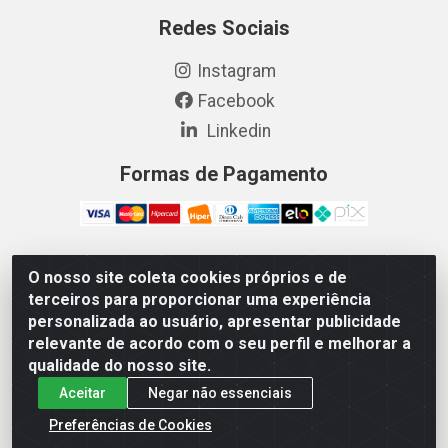
Redes Sociais
Instagram
Facebook
Linkedin
Formas de Pagamento
O nosso site coleta cookies próprios e de
Vetcom Distribuidora de Rações LTDA - Rua Maximiano
terceiros para proporcionar uma experiência
Barreto, 1040 - Barroso, Fortaleza/CE - CEP 60.863-260
personalizada ao usuário, apresentar publicidade
- CNPJ 26.133.872/0001-11
relevante de acordo com o seu perfil e melhorar a
qualidade do nosso site.
Aceitar
Negar não essenciais
Preferências de Cookies