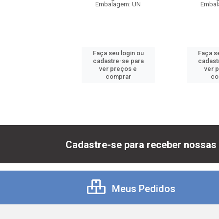
balagem: UN
Embalagem: UN
Embal
 seu login ou
Faça seu login ou
Faça se
astre-se para
cadastre-se para
cadast
er preços e
ver preços e
ver 
comprar
comprar
co
Cadastre-se para receber nossas 
Meus Pedidos