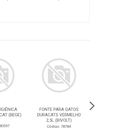
IGIÊNICA
FONTE PARA GATOS
FONTE PARA 
CAT (BEGE)
DURACATS VERMELHO
DURACATS ROS
2,5L (BIVOLT)
(BIVOLT
 80597
Código: 78784
Código: 78