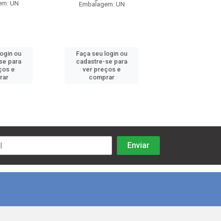
em: UN
Embalagem: UN
Embalagem:
login ou
Faça seu login ou
Faça seu log
se para
cadastre-se para
cadastre-se 
ços e
ver preços e
ver preços
rar
comprar
comprar