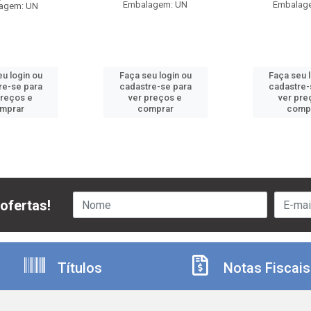
Embalagem: UN
Embalag
agem: UN
u login ou
Faça seu login ou
Faça seu 
re-se para
cadastre-se para
cadastre-
preços e
ver preços e
ver pre
mprar
comprar
comp
ofertas!
Títulos
Notas Fiscais