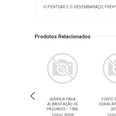
O PENTEAR E O DESEMBARAÇO, PROP
Produtos Relacionados
E PARA GATOS
SERINGA PARA
FONTE 
ATS ROSA 2,5L
ALIMENTAÇÃO DE
DURACAT
(BIVOLT)
PÁSSAROS - 15ML
(B
digo: 78786
Código: 80568
Códig