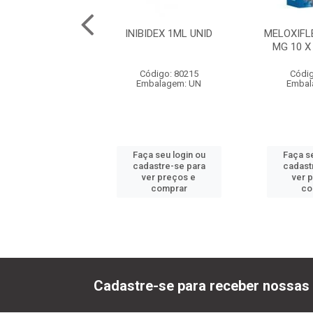
50 - 10 COMP.
INIBIDEX 1ML UNID
MELOXIFL
MG 10 X
digo: 80199
Código: 80215
Códig
balagem: UN
Embalagem: UN
Embal
 seu login ou
Faça seu login ou
Faça se
astre-se para
cadastre-se para
cadast
er preços e
ver preços e
ver 
comprar
comprar
co
Cadastre-se para receber nossas 