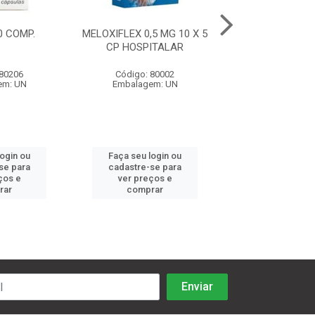
10 COMP.
MELOXIFLEX 0,5 MG 10 X 5
ITL 50 - 10 
CP HOSPITALAR
 80206
Código: 80002
Código: 80
em: UN
Embalagem: UN
Embalagem:
login ou
Faça seu login ou
Faça seu log
se para
cadastre-se para
cadastre-se 
ços e
ver preços e
ver preços
rar
comprar
comprar