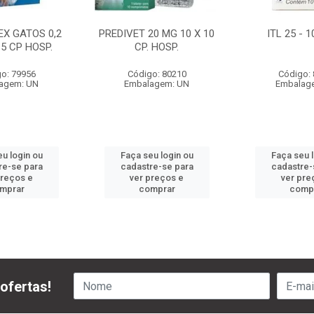
EX GATOS 0,2
PREDIVET 20 MG 10 X 10
ITL 25 - 
 5 CP HOSP.
CP. HOSP.
o: 79956
Código: 80210
Código:
agem: UN
Embalagem: UN
Embalag
u login ou
Faça seu login ou
Faça seu 
re-se para
cadastre-se para
cadastre-
preços e
ver preços e
ver pre
mprar
comprar
comp
ofertas!