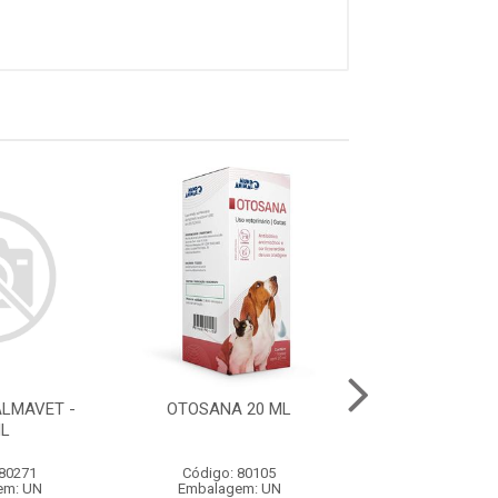
LMAVET -
OTOSANA 20 ML
LAVIZOO LAVI-F
ML
 80271
Código: 80105
Código: 79
em: UN
Embalagem: UN
Embalagem: