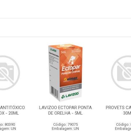
 ANTITÓXICO
LAVIZOO ECTOPAR PONTA
PROVETS CA
OX - 20ML
DE ORELHA - 5ML
30
o: 80390
Código: 79075
Código:
agem: UN
Embalagem: UN
Embalag