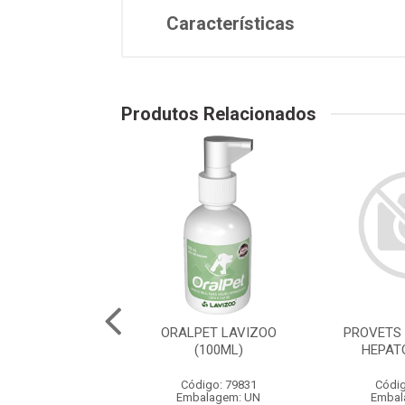
Características
Produtos Relacionados
O LAVI-FEN - 5L
ORALPET LAVIZOO
PROVETS
(100ML)
HEPAT
digo: 79235
Código: 79831
Códig
balagem: UN
Embalagem: UN
Embal