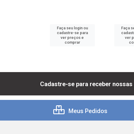
 seu login ou
Faça seu login ou
Faça se
astre-se para
cadastre-se para
cadast
er preços e
ver preços e
ver 
comprar
comprar
co
Cadastre-se para receber nossas 
Meus Pedidos