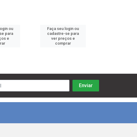
login ou
Faça seu login ou
Faça seu log
se para
cadastre-se para
cadastre-se 
ços e
ver preços e
ver preços
rar
comprar
comprar