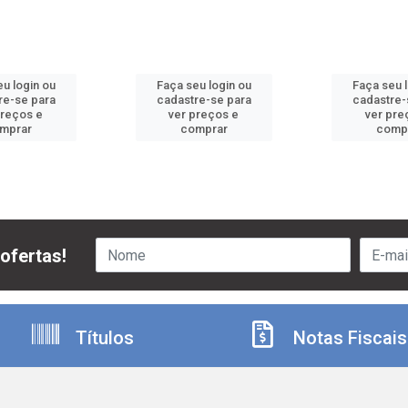
u login ou
Faça seu login ou
Faça seu 
re-se para
cadastre-se para
cadastre-
preços e
ver preços e
ver pre
mprar
comprar
comp
ofertas!
Títulos
Notas Fiscais