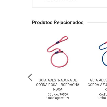
Produtos Relacionados
QUA WAVE VERDE
GUIA ADESTRADORA DE
GUIA ADE
ACHA LARANJA -
CORDA ROSA - BORRACHA
CORDA AZU
TIMENTO EM ...
ROXA
R
digo: 79542
Código: 79569
Códig
balagem: UN
Embalagem: UN
Embal