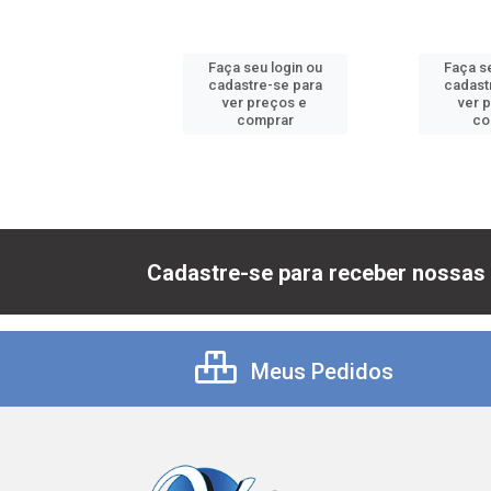
 seu login ou
Faça seu login ou
Faça se
astre-se para
cadastre-se para
cadast
er preços e
ver preços e
ver 
comprar
comprar
co
Cadastre-se para receber nossas 
Meus Pedidos