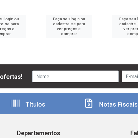
u login ou
Faça seu login ou
Faça seu 
re-se para
cadastre-se para
cadastre-
preços e
ver preços e
ver pre
mprar
comprar
comp
ofertas!
Títulos
Notas Fiscais
Departamentos
Fa