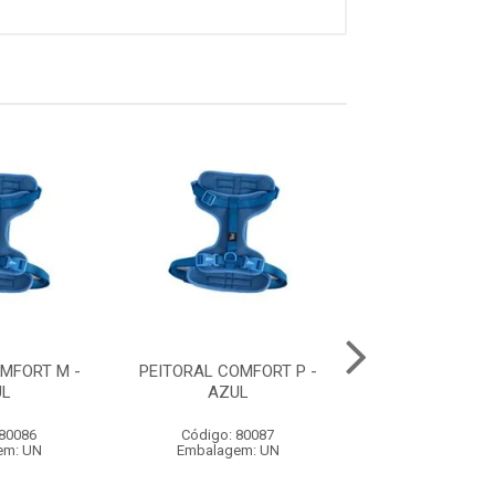
MFORT M -
PEITORAL COMFORT P -
GUIA ACQUA WA
UL
AZUL
- BORRACHA LA
REVESTIMENTO 
 80086
Código: 80087
Código: 79
em: UN
Embalagem: UN
Embalagem: