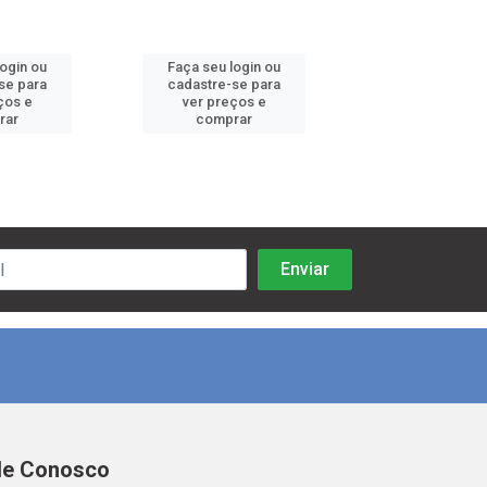
login ou
Faça seu login ou
Faça seu log
se para
cadastre-se para
cadastre-se 
ços e
ver preços e
ver preços
rar
comprar
comprar
le Conosco