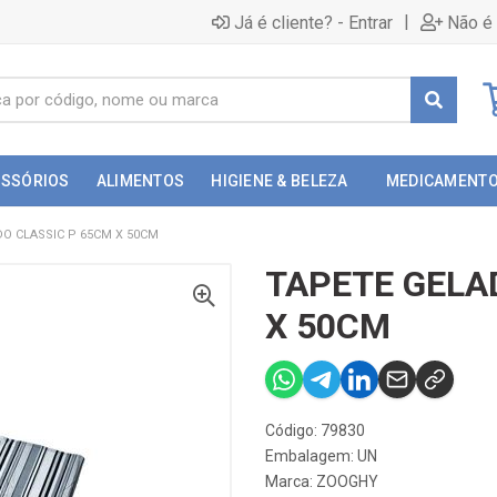
|
Já é cliente? - Entrar
Não é 
ESSÓRIOS
ALIMENTOS
HIGIENE & BELEZA
MEDICAMENT
O CLASSIC P 65CM X 50CM
TAPETE GELA
X 50CM
Código: 79830
Embalagem: UN
Marca:
ZOOGHY