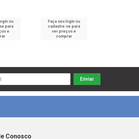
login ou
Faça seu login ou
Faça seu log
se para
cadastre-se para
cadastre-se 
ços e
ver preços e
ver preços
rar
comprar
comprar
le Conosco