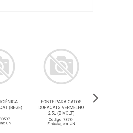
IGIÊNICA
FONTE PARA GATOS
FONTE PARA 
CAT (BEGE)
DURACATS VERMELHO
DURACATS ROS
2,5L (BIVOLT)
(BIVOLT
 80597
Código: 78784
Código: 78
em: UN
Embalagem: UN
Embalagem: