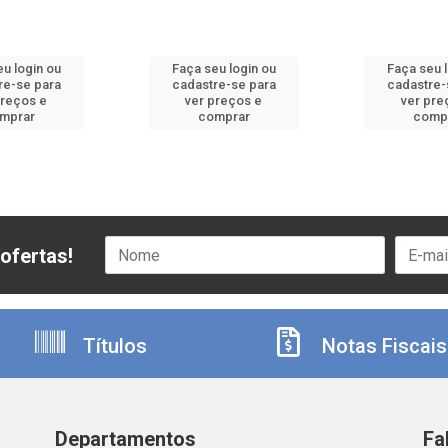
u login ou
Faça seu login ou
Faça seu 
re-se para
cadastre-se para
cadastre-
preços e
ver preços e
ver pre
mprar
comprar
comp
ofertas!
Títulos
Notas Fiscais
Departamentos
Fa