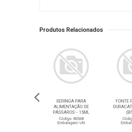
Produtos Relacionados
E PARA GATOS
SERINGA PARA
FONTE 
ATS ROSA 2,5L
ALIMENTAÇÃO DE
DURACAT
(BIVOLT)
PÁSSAROS - 15ML
(B
digo: 78786
Código: 80568
Códig
balagem: UN
Embalagem: UN
Embal