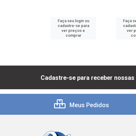
 seu login ou
Faça seu login ou
Faça se
astre-se para
cadastre-se para
cadast
er preços e
ver preços e
ver 
comprar
comprar
co
Cadastre-se para receber nossas 
Meus Pedidos