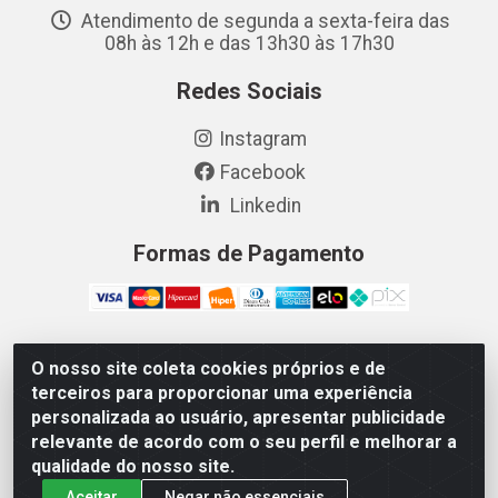
Atendimento de segunda a sexta-feira das
08h às 12h e das 13h30 às 17h30
Redes Sociais
Instagram
Facebook
Linkedin
Formas de Pagamento
O nosso site coleta cookies próprios e de
Vetcom Distribuidora de Rações LTDA - Rua Maximiano
terceiros para proporcionar uma experiência
Barreto, 1040 - Barroso, Fortaleza/CE - CEP 60.863-260
personalizada ao usuário, apresentar publicidade
- CNPJ 26.133.872/0001-11
relevante de acordo com o seu perfil e melhorar a
qualidade do nosso site.
Aceitar
Negar não essenciais