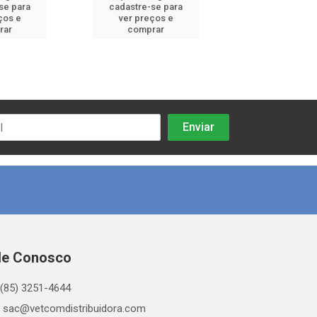
se para
cadastre-se para
cadastre-se 
ços e
ver preços e
ver preços
rar
comprar
comprar
le Conosco
(85) 3251-4644
sac@vetcomdistribuidora.com