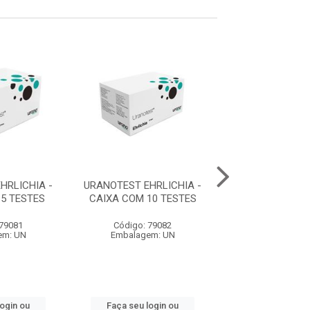
HRLICHIA -
URANOTEST EHRLICHIA -
URANOTEST FEL
5 TESTES
CAIXA COM 10 TESTES
CAIXA COM 5 
 79081
Código: 79082
Código: 79
em: UN
Embalagem: UN
Embalagem:
login ou
Faça seu login ou
Faça seu log