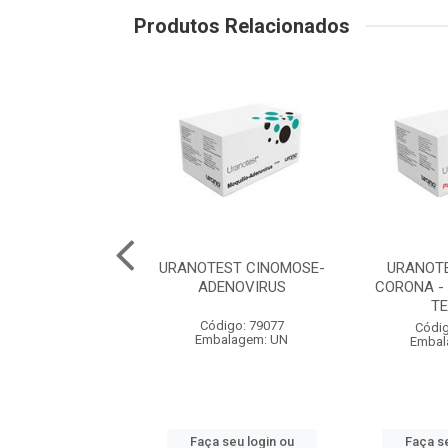
Produtos Relacionados
EST FELV-FIV -
URANOTEST CINOMOSE-
URANOTE
 COM 5 TESTES
ADENOVIRUS
CORONA -
T
digo: 79083
Código: 79077
Códig
balagem: UN
Embalagem: UN
Embal
 seu login ou
Faça seu login ou
Faça se