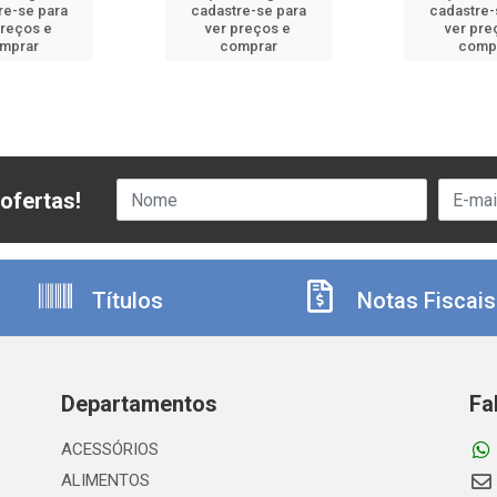
re-se para
cadastre-se para
cadastre-
preços e
ver preços e
ver pre
mprar
comprar
comp
ofertas!
Títulos
Notas Fiscais
Departamentos
Fa
ACESSÓRIOS
ALIMENTOS