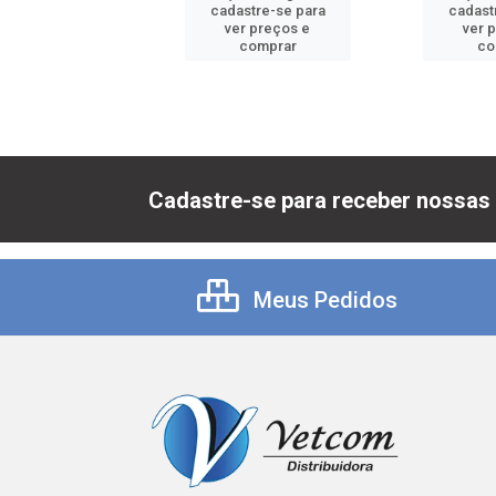
astre-se para
cadastre-se para
cadast
er preços e
ver preços e
ver 
comprar
comprar
co
Cadastre-se para receber nossas 
Meus Pedidos