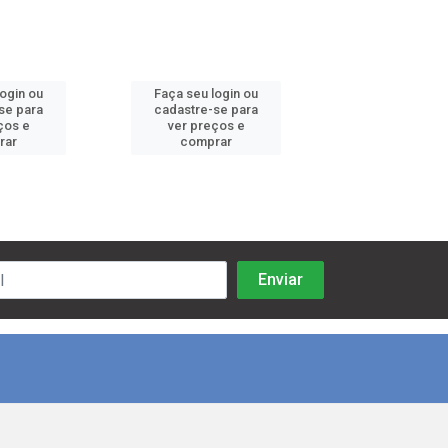
login ou
Faça seu login ou
Faça seu log
se para
cadastre-se para
cadastre-se 
ços e
ver preços e
ver preços
rar
comprar
comprar