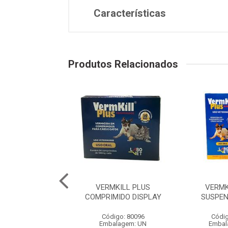
Características
Produtos Relacionados
MIN PÓ - CAIXA
VERMKILL PLUS
VERMK
UNIDADES DE 20G
COMPRIMIDO DISPLAY
SUSPEN
digo: 76622
Código: 80096
Códig
balagem: UN
Embalagem: UN
Embal