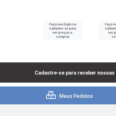
 seu login ou
Faça seu login ou
Faça se
astre-se para
cadastre-se para
cadast
er preços e
ver preços e
ver 
comprar
comprar
co
Cadastre-se para receber nossas 
Meus Pedidos