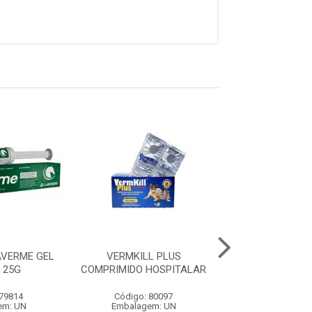
AVERME GEL
VERMKILL PLUS
PROVERMIN PÓ 
 25G
COMPRIMIDO HOSPITALAR
COM 50 UNIDADE
 79814
Código: 80097
Código: 76
em: UN
Embalagem: UN
Embalagem: