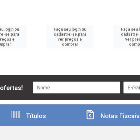
u login ou
Faça seu login ou
Faça seu 
re-se para
cadastre-se para
cadastre-
preços e
ver preços e
ver pre
mprar
comprar
comp
ofertas!
Títulos
Notas Fiscais